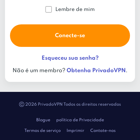
Lembre de mim
Conecte-se
Esqueceu sua senha?
Não é um membro?
Obtenha PrivadoVPN
.
Ⓒ 2026 PrivadoVPN Todos os direitos reservados
Blogue
política de Privacidade
Termos de serviço
Imprimir
Contate-nos